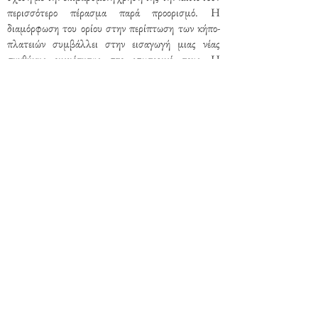
περισσότερο πέρασμα παρά προορισμό. Η
διαμόρφωση του ορίου στην περίπτωση των κήπο-
πλατειών συμβάλλει στην εισαγωγή μιας νέας
συνθήκης οικειότητας στο εσωτερικό τους. Η
εξωτερική επιφάνεια-όριο αποτελεί μια αναγκαία
συσκευή επιβράδυνσης επιτρέποντας την
ταυτόχρονη χρήση της πλατείας στους χρηστές που
θέλουν να βιώσουν έναν αναγκαίο βραδύτερο ρυθμό
από εκείνο της γύρω περιοχής.
ΑΣΤΙΚΗ ΑΚΟΛΟΥΘΙΑ
| Η διαμόρφωση της
Πλατείας Φιλικής Εταιρείας δεν αντιμετωπίζεται
σαν μια μεμονωμένη παρέμβαση στην πόλη αλλά
τμήμα μιας αστικής ακολουθίας δημόσιων χώρων
(Καλλιμάρμαρο, Εθνικός Κήπος, Πλατεία
Συντάγματος, Δεξαμενή) η οποία εκφράζεται μέσα
από την συνέχεια των τεκτονικών τους και των
τοπίων τους. Η επανοικειοποίηση και η επανερμηνεία
του «αποικιακού» ιδιώματος διατυπώνεται χωρικά
στη συνέχεια των φυτεύσεων και των υλικών