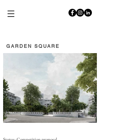
papalampropoulos
syriopoulou
GARDEN SQUARE
Status: Competition proposal